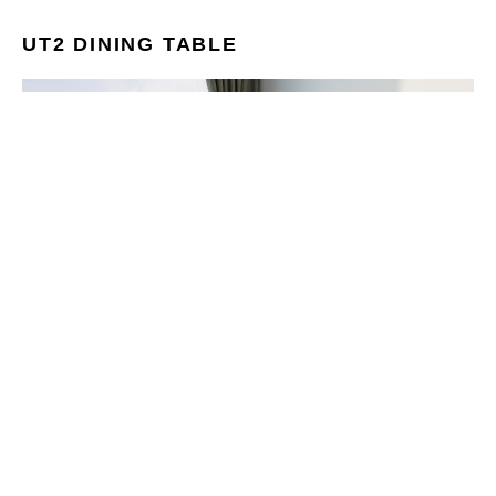
UT2 DINING TABLE
テーパーが施されたテーブルトップと細めに設計されたレッグ
とのバランスが、空間にシャープな印象をもたらすダイニング
テーブル。
しっかりとした強度のある無垢のテーブルながら、軽さが表現