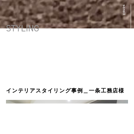
scroll
STYLING
インテリアスタイリング事例＿一条工務店様